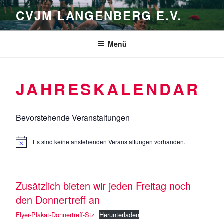
Zum
CVJM LANGENBERG E.V.
Inhalt
springen
Menü
JAHRESKALENDAR
Bevorstehende Veranstaltungen
Es sind keine anstehenden Veranstaltungen vorhanden.
H
i
n
w
e
Zusätzlich bieten wir jeden Freitag noch
i
s
den Donnertreff an
Flyer-Plakat-Donnertreff-Stz
Herunterladen