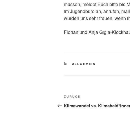
müssen, meldet Euch bitte bis 
im Jugendbüro an, anrufen, mai
würden uns sehr freuen, wenn i
Florian und Anja Gigla-Klockha
KATEGORIEN
ALLGEMEIN
Beitragsnavigation
Vorheriger
ZURÜCK
Beitrag
Klimawandel vs. Klimaheld*inne