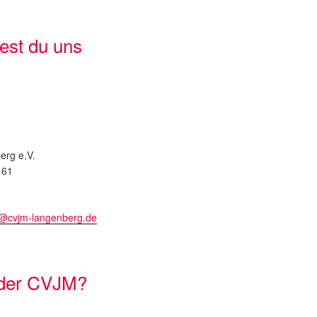
dest du uns
rg e.V.
 61
t@cvjm-langenberg.de
 der CVJM?