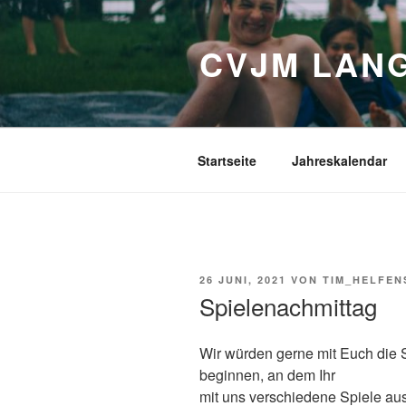
Zum
Inhalt
CVJM LANG
springen
Startseite
Jahreskalendar
VERÖFFENTLICHT
26 JUNI, 2021
VON
TIM_HELFE
AM
Spielenachmittag
Wir würden gerne mit Euch die 
beginnen, an dem Ihr
mit uns verschiedene Spiele au