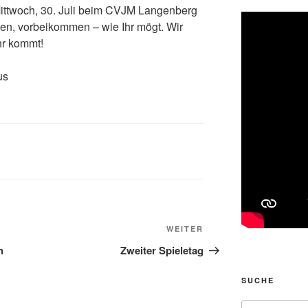
Mittwoch, 30. Juli beim CVJM Langenberg
len, vorbeikommen – wie Ihr mögt. Wir
hr kommt!
us
Nächster
WEITER
Beitrag
n
Zweiter Spieletag
SUCHE
Suche