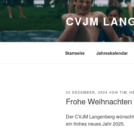
Zum
Inhalt
CVJM LANG
springen
Startseite
Jahreskalendar
VERÖFFENTLICHT
23 DEZEMBER, 2024
VON
TIM_H
AM
Frohe Weihnachten
Der CVJM Langenberg wünscht 
ein frohes neues Jahr 2025.