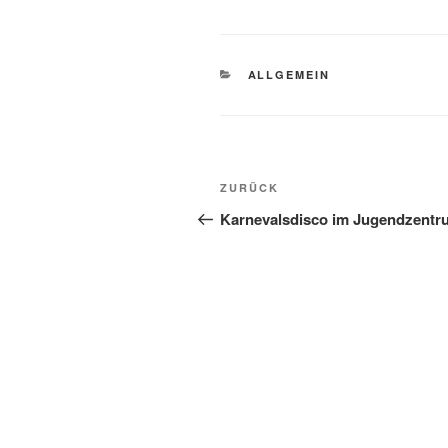
KATEGORIEN
ALLGEMEIN
Beitragsnavigation
Vorheriger
ZURÜCK
Beitrag
Karnevalsdisco im Jugendzentr