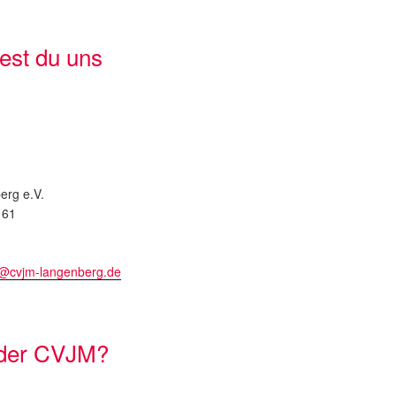
dest du uns
rg e.V.
 61
t@cvjm-langenberg.de
 der CVJM?